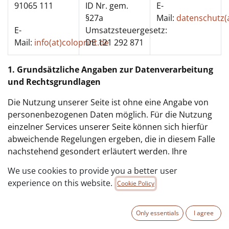
91065 111
ID Nr. gem.
E-
§27a
Mail:
datenschutz(a
E-
Umsatzsteuergesetz:
Mail:
info(at)coloprint.de
DE 121 292 871
1. Grundsätzliche Angaben zur Datenverarbeitung
und Rechtsgrundlagen
Die Nutzung unserer Seite ist ohne eine Angabe von
personenbezogenen Daten möglich. Für die Nutzung
einzelner Services unserer Seite können sich hierfür
abweichende Regelungen ergeben, die in diesem Falle
nachstehend gesondert erläutert werden. Ihre
personenbezogenen Daten (z.B. Name, Anschrift, E-
We use cookies to provide you a better user
Mail, Telefonnummer, u.ä.) werden von uns nur gemäß
experience on this website.
Cookie Policy
den Bestimmungen des deutschen Datenschutzrechts
verarbeitet. Daten sind dann personenbezogen, wenn
sie eindeutig einer bestimmten natürlichen Person
Only essentials
I agree
zugeordnet werden können. Die rechtlichen