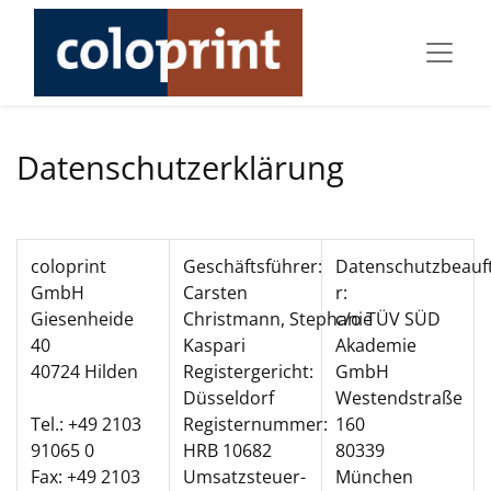
Datenschutzerklärung
coloprint
Geschäftsführer:
Datenschutzbeauft
GmbH
Carsten
r:
Giesenheide
Christmann, Stephanie
c/o TÜV SÜD
40
Kaspari
Akademie
40724 Hilden
Registergericht:
GmbH
Düsseldorf
Westendstraße
Tel.: +49 2103
Registernummer:
160
91065 0
HRB 10682
80339
Fax: +49 2103
Umsatzsteuer-
München